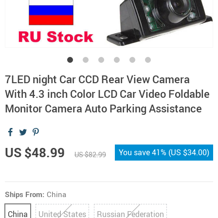
7LED night Car CCD Rear View Camera
With 4.3 inch Color LCD Car Video Foldable
Monitor Camera Auto Parking Assistance
US $48.99
You save
41%
(
US $34.00
)
US $82.99
Ships From:
China
China
United States
Russian Federation